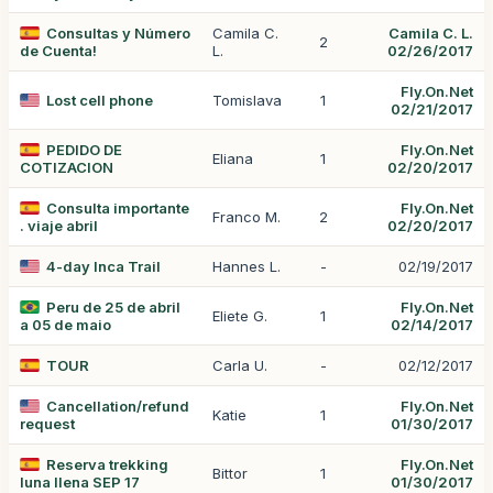
Consultas y Número
Camila C.
Camila C. L.
2
de Cuenta!
L.
02/26/2017
Fly.On.Net
Lost cell phone
Tomislava
1
02/21/2017
PEDIDO DE
Fly.On.Net
Eliana
1
COTIZACION
02/20/2017
Consulta importante
Fly.On.Net
Franco M.
2
. viaje abril
02/20/2017
4-day Inca Trail
Hannes L.
-
02/19/2017
Peru de 25 de abril
Fly.On.Net
Eliete G.
1
a 05 de maio
02/14/2017
TOUR
Carla U.
-
02/12/2017
Cancellation/refund
Fly.On.Net
Katie
1
request
01/30/2017
Reserva trekking
Fly.On.Net
Bittor
1
luna llena SEP 17
01/30/2017