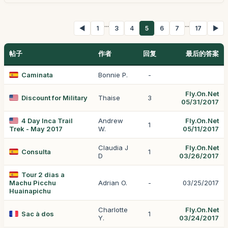
...
...
◀
1
3
4
5
6
7
17
▶
帖子
作者
回复
最后的答案
Caminata
Bonnie P.
-
Fly.On.Net
Discount for Military
Thaise
3
05/31/2017
4 Day Inca Trail
Andrew
Fly.On.Net
1
Trek - May 2017
W.
05/11/2017
Claudia J
Fly.On.Net
Consulta
1
D
03/26/2017
Tour 2 dias a
Machu Picchu
Adrian O.
-
03/25/2017
Huainapichu
Charlotte
Fly.On.Net
Sac à dos
1
Y.
03/24/2017