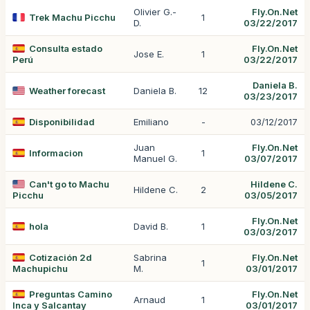
Olivier G.-
Fly.On.Net
Trek Machu Picchu
1
D.
03/22/2017
Consulta estado
Fly.On.Net
Jose E.
1
Perú
03/22/2017
Daniela B.
Weather forecast
Daniela B.
12
03/23/2017
Disponibilidad
Emiliano
-
03/12/2017
Juan
Fly.On.Net
Informacion
1
Manuel G.
03/07/2017
Can't go to Machu
Hildene C.
Hildene C.
2
Picchu
03/05/2017
Fly.On.Net
hola
David B.
1
03/03/2017
Cotización 2d
Sabrina
Fly.On.Net
1
Machupichu
M.
03/01/2017
Preguntas Camino
Fly.On.Net
Arnaud
1
Inca y Salcantay
03/01/2017