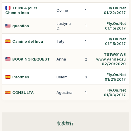
Truck 4 jours
Fly.On.Net
Coline
1
Chemin Inca
01/22/2017
Justyna
Fly.On.Net
question
1
C.
01/15/2017
Fly.On.Net
Camino del Inca
Taty
1
01/15/2017
TS1WG1WE
BOOKING REQUEST
Anna
2
www.yandex.ru
02/20/2020
Fly.On.Net
Informes
Belem
3
01/21/2017
Fly.On.Net
CONSULTA
Agustina
1
01/03/2017
徒步旅行