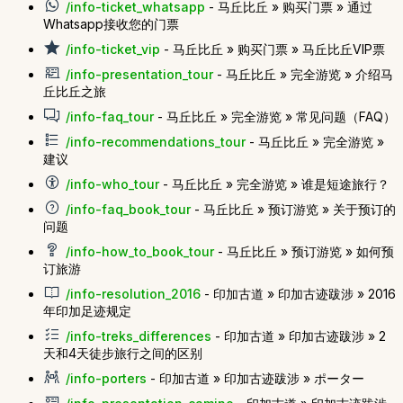
/info-ticket_whatsapp
- 马丘比丘 » 购买门票 » 通过
Whatsapp接收您的门票
/info-ticket_vip
- 马丘比丘 » 购买门票 » 马丘比丘VIP票
/info-presentation_tour
- 马丘比丘 » 完全游览 » 介绍马
丘比丘之旅
/info-faq_tour
- 马丘比丘 » 完全游览 » 常见问题（FAQ）
/info-recommendations_tour
- 马丘比丘 » 完全游览 »
建议
/info-who_tour
- 马丘比丘 » 完全游览 » 谁是短途旅行？
/info-faq_book_tour
- 马丘比丘 » 预订游览 » 关于预订的
问题
/info-how_to_book_tour
- 马丘比丘 » 预订游览 » 如何预
订旅游
/info-resolution_2016
- 印加古道 » 印加古迹跋涉 » 2016
年印加足迹规定
/info-treks_differences
- 印加古道 » 印加古迹跋涉 » 2
天和4天徒步旅行之间的区别
/info-porters
- 印加古道 » 印加古迹跋涉 » ポーター