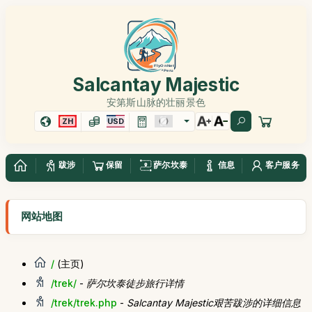
Salcantay Majestic
安第斯山脉的壮丽景色
ZH
USD
跋涉
保留
萨尔坎泰
信息
客户服务
网站地图
/
(主页)
/trek/
-
萨尔坎泰徒步旅行详情
/trek/trek.php
-
Salcantay Majestic艰苦跋涉的详细信息