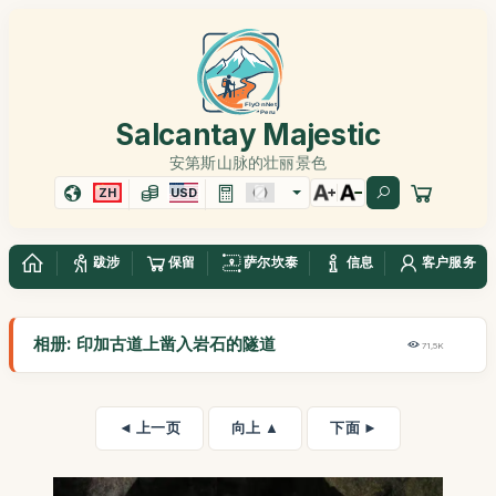
Salcantay Majestic
安第斯山脉的壮丽景色
ZH
USD
跋涉
保留
萨尔坎泰
信息
客户服务
相册: 印加古道上凿入岩石的隧道
71,5K
◄ 上一页
向上 ▲
下面 ►