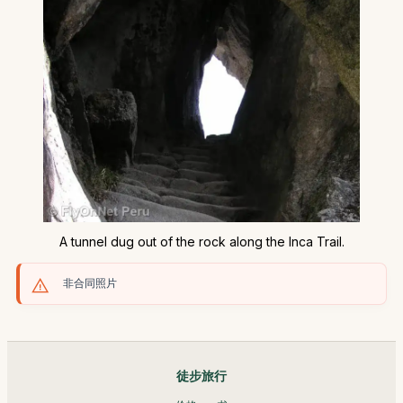
A tunnel dug out of the rock along the Inca Trail.
非合同照片
徒步旅行