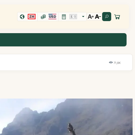
ZH
USD
71,8K