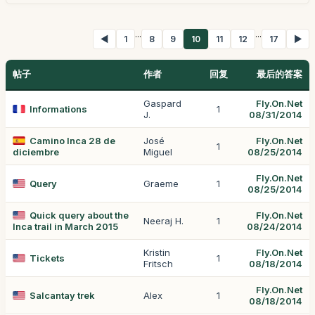
...
...
◀
1
8
9
10
11
12
17
▶
帖子
作者
回复
最后的答案
Gaspard
Fly.On.Net
Informations
1
J.
08/31/2014
Camino Inca 28 de
José
Fly.On.Net
1
diciembre
Miguel
08/25/2014
Fly.On.Net
Query
Graeme
1
08/25/2014
Quick query about the
Fly.On.Net
Neeraj H.
1
Inca trail in March 2015
08/24/2014
Kristin
Fly.On.Net
Tickets
1
Fritsch
08/18/2014
Fly.On.Net
Salcantay trek
Alex
1
08/18/2014