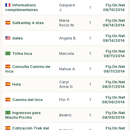
Informations
Gaspard
Fly.On.Net
1
complémentaires
J.
08/15/2014
Maria
Fly.On.Net
Salkantay 4 días
1
Rocio M.
08/14/2014
Fly.On.Net
dates
Angela B.
1
08/14/2014
Fly.On.Net
Trilha Inca
Marcela
1
08/11/2014
Consulta Camino de
Fly.On.Net
Nahue A.
1
Inca
08/11/2014
Caryl
Fly.On.Net
Hola
1
Anne D.
08/07/2014
Fly.On.Net
Camino del Inca
Flor P.
1
08/06/2014
Ingressos para
Fly.On.Net
Beatriz
1
Machu Picchu
08/05/2014
Cotización Trek del
Fly.On.Net