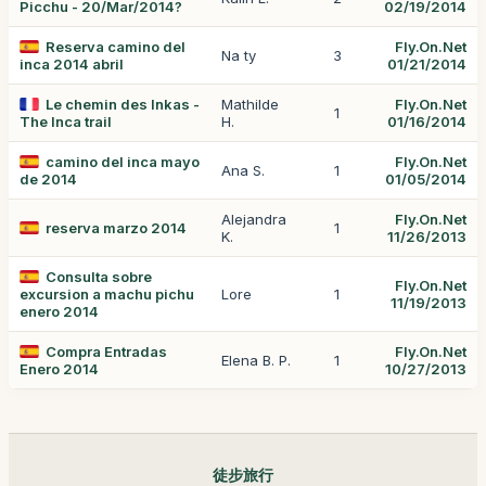
Picchu - 20/Mar/2014?
02/19/2014
Reserva camino del
Fly.On.Net
Na ty
3
inca 2014 abril
01/21/2014
Le chemin des Inkas -
Mathilde
Fly.On.Net
1
The Inca trail
H.
01/16/2014
camino del inca mayo
Fly.On.Net
Ana S.
1
de 2014
01/05/2014
Alejandra
Fly.On.Net
reserva marzo 2014
1
K.
11/26/2013
Consulta sobre
Fly.On.Net
excursion a machu pichu
Lore
1
11/19/2013
enero 2014
Compra Entradas
Fly.On.Net
Elena B. P.
1
Enero 2014
10/27/2013
徒步旅行