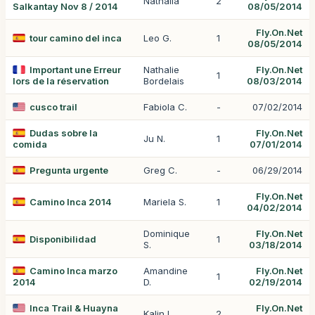
Nathalia
2
Salkantay Nov 8 / 2014
08/05/2014
Fly.On.Net
tour camino del inca
Leo G.
1
08/05/2014
Important une Erreur
Nathalie
Fly.On.Net
1
lors de la réservation
Bordelais
08/03/2014
cusco trail
Fabiola C.
-
07/02/2014
Dudas sobre la
Fly.On.Net
Ju N.
1
comida
07/01/2014
Pregunta urgente
Greg C.
-
06/29/2014
Fly.On.Net
Camino Inca 2014
Mariela S.
1
04/02/2014
Dominique
Fly.On.Net
Disponibilidad
1
S.
03/18/2014
Camino Inca marzo
Amandine
Fly.On.Net
1
2014
D.
02/19/2014
Inca Trail & Huayna
Fly.On.Net
Kalin L.
2