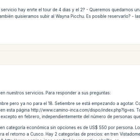
 servicio hay enrte el tour de 4 dias y el 2? - Queremos quedarnos un
También quisieramos subir al Wayna Picchu. Es posible reservarlo? - l
 en nuestros servicios. Para responder a sus preguntas:
bre pero ya no para el 18. Setiembre se está empezando a agotar. Como
eal en esta página http://www.camino-inca.com/dispo/index.php?lg=es. 
ías excepto en febrero, independientemente del número de personas qu
os en categoría económica sin opciones es de US$ 550 por persona. L
para el retorno a Cusco. Hay 2 categorías de precios: en tren Vistadom