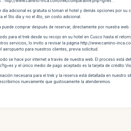
": http://www.camino-inca.com/trek/comparative.php?lg=es .
n día adicional es gratuita si toman el hotel y demás opciones por su
el 5to día y no el 4to, sin costo adicional.
a puede comprar después de reservar, directamente por nuestra web.
todo para el trek desde su recojo en su hotel en Cusco hasta el retorno
stros servicios, lo invito a revisar la página http://www.camino-inca
el aeropuerto para nuestros clientes, previa solicitud.
odo se hace por internet a través de nuestra web. El proceso está de
?lg=es y el único medio de pago aceptado es la tarjeta de crédito Vi
ción necesaria para el trek y la reserva está detallada en nuestro sitio
 escribirnos nuevamente que gustosamente la atenderemos.