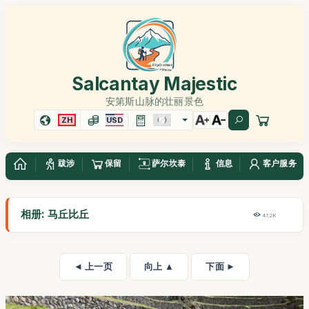
Salcantay Majestic
安第斯山脉的壮丽景色
ZH
USD
跋涉
保留
萨尔坎泰
信息
客户服务
相册: 马丘比丘
47,2K
◄ 上一页
向上 ▲
下面 ►