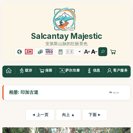
Salcantay Majestic
安第斯山脉的壮丽景色
ZH
USD
跋涉
保留
萨尔坎泰
信息
客户服务
相册: 印加古道
45,7K
◄ 上一页
向上 ▲
下面 ►