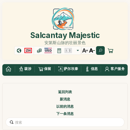
Salcantay Majestic
安第斯山脉的壮丽景色
ZH
USD
跋涉
保留
萨尔坎泰
信息
客户服务
返回列表
新消息
以前的消息
下一条消息