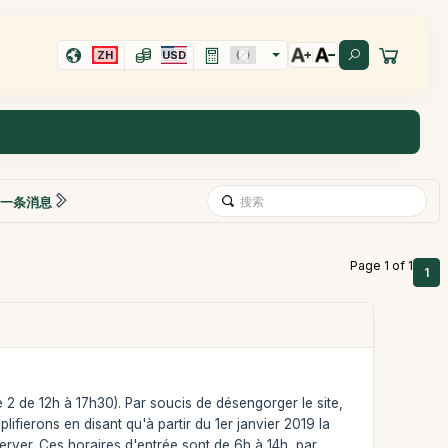
ZH
USD
一条消息
Page 1 of 1
1
e 2 de 12h à 17h30). Par soucis de désengorger le site,
ifierons en disant qu'à partir du 1er janvier 2019 la
erver. Ces horaires d'entrée sont de 6h à 14h, par