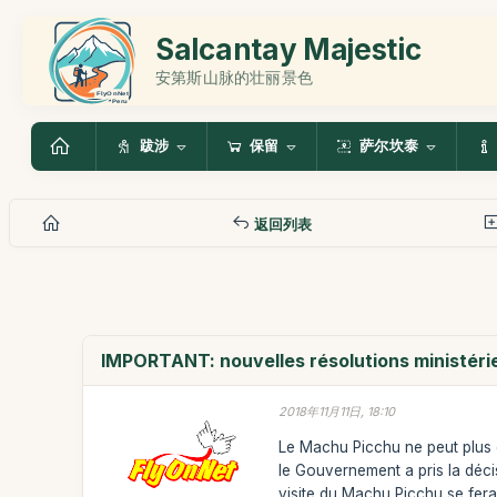
Salcantay Majestic
安第斯山脉的壮丽景色
跋涉
保留
萨尔坎泰
返回列表
IMPORTANT: nouvelles résolutions ministérie
2018年11月11日, 18:10
Le Machu Picchu ne peut plus êt
le Gouvernement a pris la décis
visite du Machu Picchu se fera