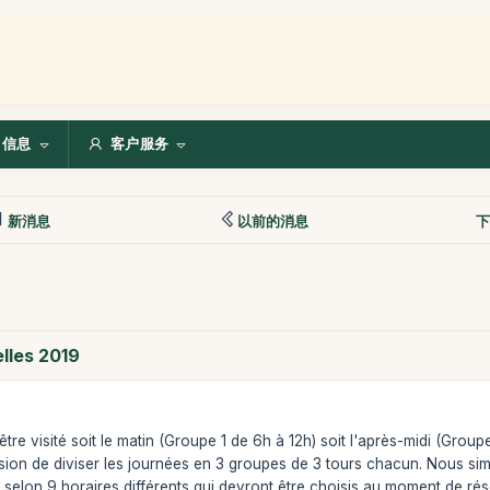
信息
客户服务
新消息
以前的消息
下
lles 2019
re visité soit le matin (Groupe 1 de 6h à 12h) soit l'après-midi (Group
ion de diviser les journées en 3 groupes de 3 tours chacun. Nous simpl
 selon 9 horaires différents qui devront être choisis au moment de rés