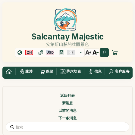
Salcantay Majestic
安第斯山脉的壮丽景色
ZH
USD
跋涉
保留
萨尔坎泰
信息
客户服务
返回列表
新消息
以前的消息
下一条消息