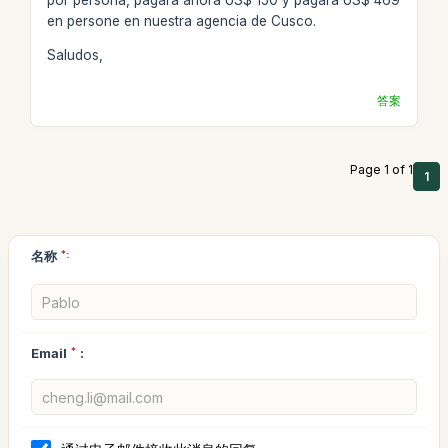
en persone en nuestra agencia de Cusco.
Saludos,
答案
Page 1 of 1
1
名称
*:
Email
*
: