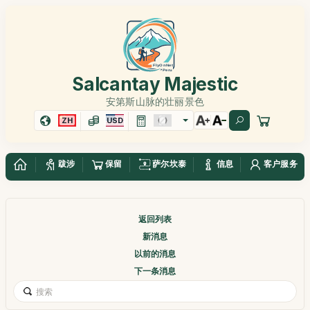
Salcantay Majestic
安第斯山脉的壮丽景色
ZH
USD
跋涉
保留
萨尔坎泰
信息
客户服务
返回列表
新消息
以前的消息
下一条消息