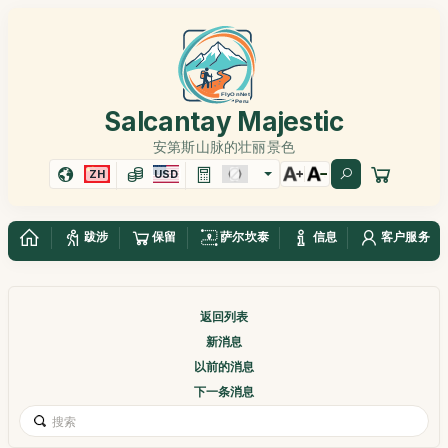
Salcantay Majestic
安第斯山脉的壮丽景色
ZH
USD
跋涉
保留
萨尔坎泰
信息
客户服务
返回列表
新消息
以前的消息
下一条消息