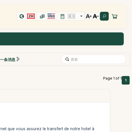
ZH
USD
一条消息
Page 1 of 1
1
ernet que vous assurez le transfert de notre hotel à